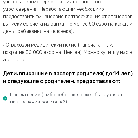
учитесь; пенсионерам - копия пенсионного
удостоверения. Неработающим необходимо
предоставить финансовые подтверждения от спонсоров,
выписку со счета из банка (не менее 50 евро на каждый
день пребывания на человека),
• Страховой медицинский полис (напечатанный,
покрытие 30 000 евро на Шенген). Можно купить у нас в
агентстве.
Дети, вписанные в паспорт родителя( до 14 лет)
и следующие с родителем, предоставляют:
Приглашение ( либо ребенок должен быть указан в
приглашении родителей),
2 цветные фотографии (3,5*4,5 см, на светлом или
белом фоне, не компьютерная , 70-80% площади
фотографии должна занимать голова),
Заполненная анкета;