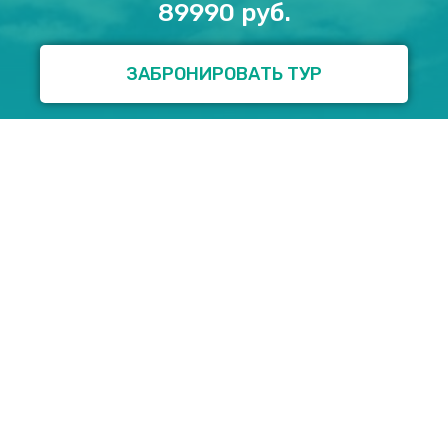
89990 руб.
ЗАБРОНИРОВАТЬ ТУР
Что включено в стоимость тура:
выезд и возвращение во Псков (маршрутное
такси), трансферы по программе;
прямой Авиаперелет Санкт-Петербург-
Стамбул-Санкт-Петербург (включая ручную
кладь 4 кг 40-30-15);
проживание в отеле 3*в центре; **при
подселении возможно 2-х или 3-х местное
размещение;
питание – завтраки;