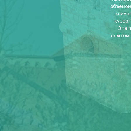
объемом
клима
курорт
Эта 
опытом 