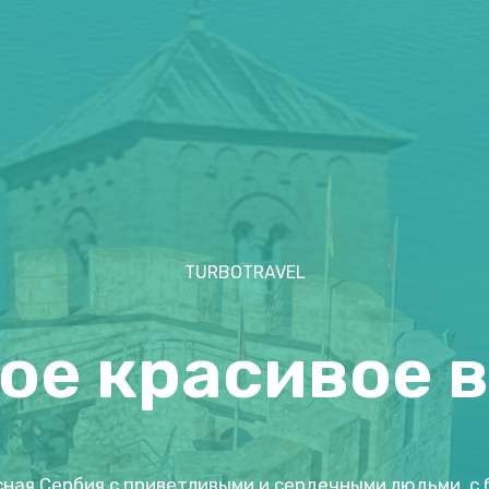
TURBOTRAVEL
ое красивое 
ная Сербия с приветливыми и сердечными людьми, с