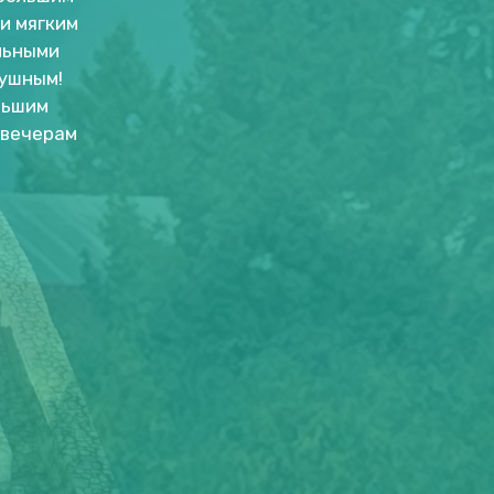
и мягким
льными
душным!
льшим
 вечерам