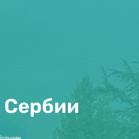
в Сербии
 большим