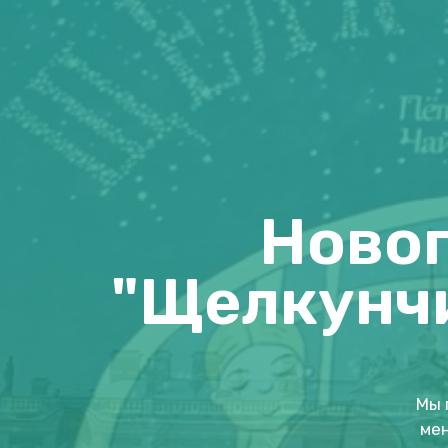
Новог
"Щелкунчи
Мы 
мен