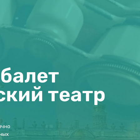
 балет
ский театр
ично
ных