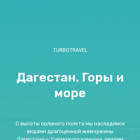
TURBOTRAVEL
Дагестан. Горы и
море
С высоты орлиного полета мы насладимся
видами драгоценной жемчужины
Дагестана — Сулакского каньона, увидим