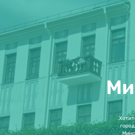
Ми
Хотит
город
Минс