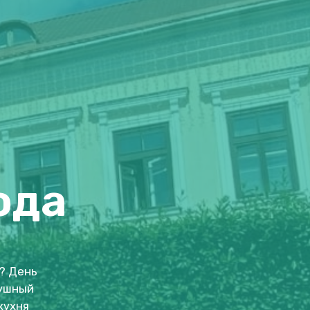
ода
? День
душный
кухня